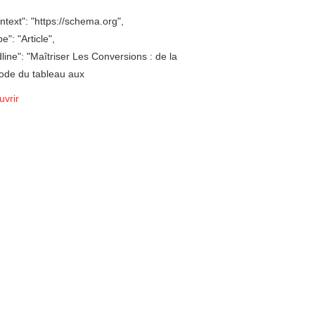
text": "https://schema.org",
e": "Article",
line": "Maîtriser Les Conversions : de la
ode du tableau aux
vrir