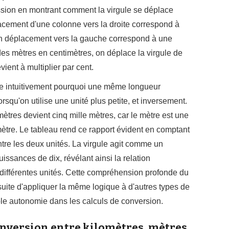
sion en montrant comment la virgule se déplace
acement d'une colonne vers la droite correspond à
'un déplacement vers la gauche correspond à une
r des mètres en centimètres, on déplace la virgule de
vient à multiplier par cent.
e intuitivement pourquoi une même longueur
squ'on utilise une unité plus petite, et inversement.
ètres devient cinq mille mètres, car le mètre est une
lomètre. Le tableau rend ce rapport évident en comptant
re les deux unités. La virgule agit comme un
uissances de dix, révélant ainsi la relation
différentes unités. Cette compréhension profonde du
ite d'appliquer la même logique à d'autres types de
le autonomie dans les calculs de conversion.
onversion entre kilomètres, mètres