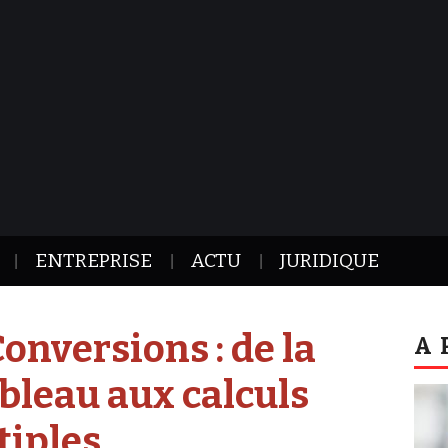
ENTREPRISE
ACTU
JURIDIQUE
onversions : de la
A 
bleau aux calculs
tiples