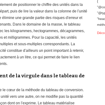
{
plement de positionner le chiffre des unités dans la
"@con
part, puis de lire la valeur dans la colonne de l'unité
"@typ
 élimine une grande partie des risques d'erreur et
"head
renants. Dans le domaine de la masse, le tableau
méth
avec les kilogrammes, hectogrammes, décagrammes,
Décou
et milligrammes. Pour la capacité, les unités
multiples et sous-multiples correspondants. La
é constitue d'ailleurs un point important à retenir,
tement à un litre, ce qui permet de faire le lien
ents.
t de la virgule dans le tableau de
ue le cœur de la méthode du tableau de conversion.
unité vers une autre, on ne modifie pas la quantité
çon dont on l'exprime. Le tableau matérialise