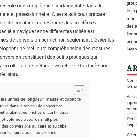
group
eprésente une compétence fondamentale dans de
tous 
nne et professionnelle. Que ce soit pour préparer
répon
rojet de bricolage, ou résoudre des problèmes
des a
acité à naviguer entre différentes unités est
finan
mes de conversion permet non seulement d'éviter les
écono
velopper une meilleure compréhension des mesures
l’éta
onversion constituent des outils pratiques qui
, en offrant une méthode visuelle et structurée pour
AR
récision.
Comme
le ma
Asics
les unités de longueur, masse et capacité
japon
rgule dans le tableau de conversion
mondi
ntre kilomètres, mètres et centimètres
Déco
 et volumes avec les multiples
inspi
s des conversions au carré et au cube
pour les surfaces et les volumes
C’est