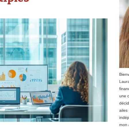
Bienv
Laura
finan
une c
décid
ailes
indép
mon a