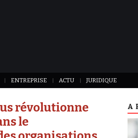
ENTREPRISE
ACTU
JURIDIQUE
us révolutionne
A 
ans le
es organisations