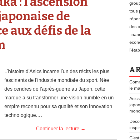
ka : l’ascension
group
tous 
japonaise de
répon
e aux défis de la
des a
finan
n
écono
l’éta
AR
L'histoire d'Asics incarne l'un des récits les plus
fascinants de l'industrie mondiale du sport. Née
Comme
le ma
des cendres de l'après-guerre au Japon, cette
marque a su transformer une vision humble en un
Asics
japon
empire reconnu pour sa qualité et son innovation
mondi
technologique.…
Déco
inspi
Continuer la lecture
→
C’est