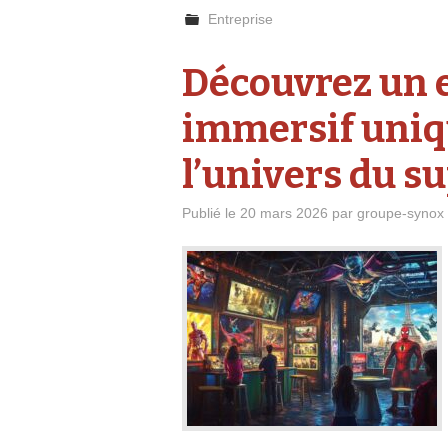
Entreprise
Découvrez un 
immersif uniq
l’univers du s
Publié le
20 mars 2026
par
groupe-synox