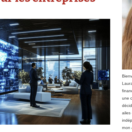
Bienv
Laura
finan
une c
décid
ailes
indép
mon a