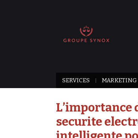
SERVICES
MARKETING
L’importance d
securite elect
intelligente p