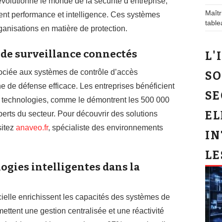
volutionné le monde de la sécurité d’entreprise,
Maîtr
lient performance et intelligence. Ces systèmes
table
anisations en matière de protection.
s de surveillance connectés
L'
sociée aux systèmes de contrôle d’accès
SO
e de défense efficace. Les entreprises bénéficient
SE
s technologies, comme le démontrent les 500 000
EL
erts du secteur. Pour découvrir des solutions
sitez
anaveo.fr
, spécialiste des environnements
IN
LE
ogies intelligentes dans la
ficielle enrichissent les capacités des systèmes de
ettent une gestion centralisée et une réactivité