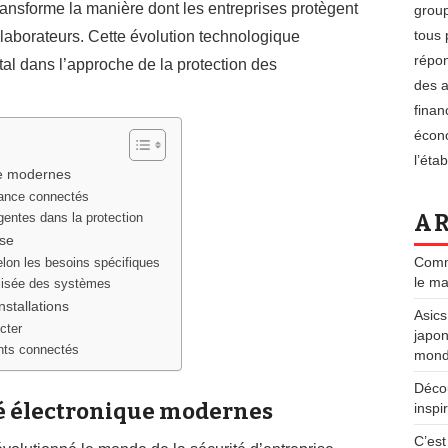
transforme la manière dont les entreprises protègent
group
tous 
ollaborateurs. Cette évolution technologique
répon
l dans l’approche de la protection des
des a
finan
écono
l’éta
ue modernes
llance connectés
AR
igentes dans la protection
ise
Comme
elon les besoins spécifiques
le ma
alisée des systèmes
stallations
Asics
cter
japon
ents connectés
mondi
Déco
té électronique modernes
inspi
C’est